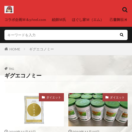
コラボ企画Ｍ＆y.feel.com
絵師Ｍ氏
ほぐし家Ｍ（エム）
己書舞福ねが
HOME
ギグエコノミー
TAG
ギグエコノミー
ダイエット
ダイエット
2019年11月12日
2019年11月10日