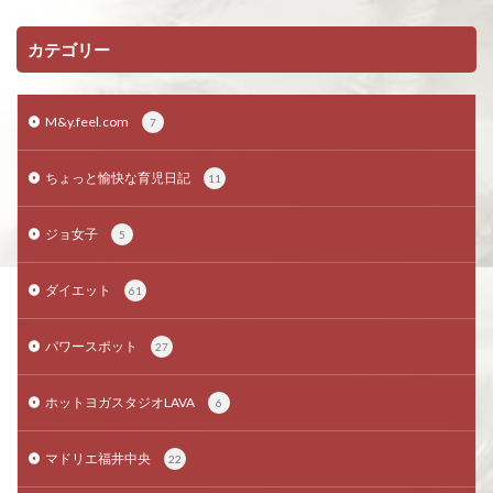
カテゴリー
M&y.feel.com
7
ちょっと愉快な育児日記
11
ジョ女子
5
ダイエット
61
パワースポット
27
ホットヨガスタジオLAVA
6
マドリエ福井中央
22