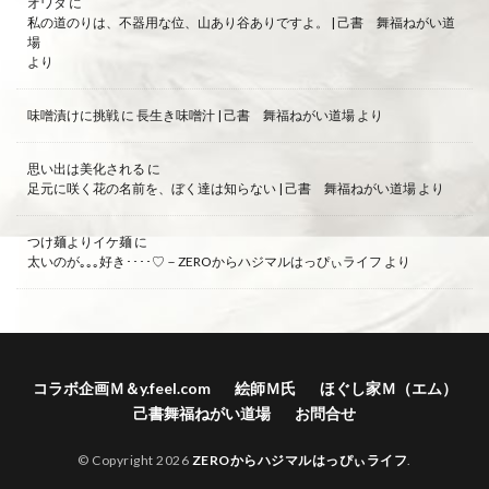
オワタ
に
私の道のりは、不器用な位、山あり谷ありですよ。 | 己書 舞福ねがい道
場
より
味噌漬けに挑戦
に
長生き味噌汁 | 己書 舞福ねがい道場
より
思い出は美化される
に
足元に咲く花の名前を、ぼく達は知らない | 己書 舞福ねがい道場
より
つけ麺よりイケ麺
に
太いのが｡｡｡好き････♡－ZEROからハジマルはっぴぃライフ
より
コラボ企画Ｍ＆y.feel.com
絵師Ｍ氏
ほぐし家Ｍ（エム）
己書舞福ねがい道場
お問合せ
© Copyright 2026
ZEROからハジマルはっぴぃライフ
.