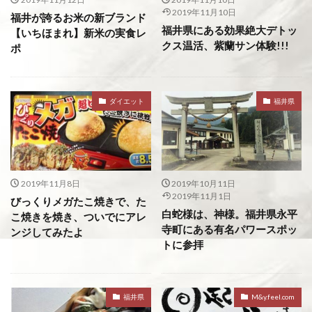
2019年11月10日
福井が誇るお米の新ブランド
福井県にある効果絶大デトッ
【いちほまれ】新米の実食レ
クス温活、紫蘭サン体験!!!
ポ
ダイエット
福井県
2019年11月8日
2019年10月11日
2019年11月1日
びっくりメガたこ焼きで、た
白蛇様は、神様。福井県永平
こ焼きを焼き、ついでにアレ
寺町にある有名パワースポッ
ンジしてみたよ
トに参拝
福井県
M&y.feel.com