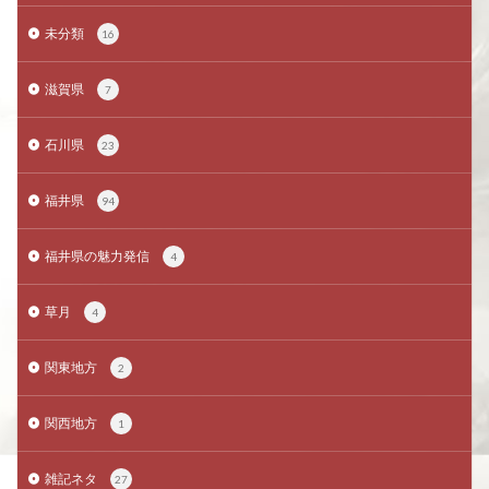
未分類
16
滋賀県
7
石川県
23
福井県
94
福井県の魅力発信
4
草月
4
関東地方
2
関西地方
1
雑記ネタ
27