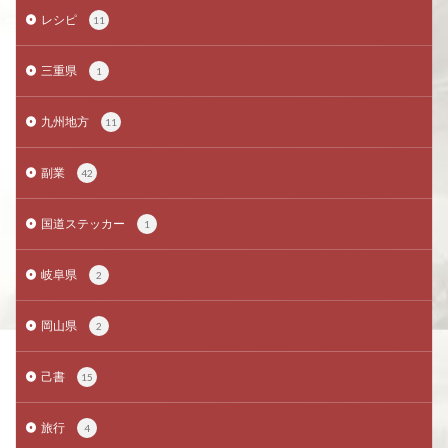
レシピ
11
三重県
1
九州地方
11
副業
42
国道ステッカー
1
岐阜県
2
岡山県
2
己書
15
旅行
4