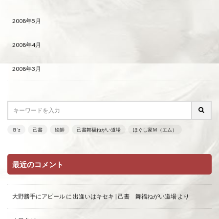
2008年5月
2008年4月
2008年3月
Ｂ’z
己書
絵師
己書舞福ねがい道場
ほぐし家Ｍ（エム）
最近のコメント
大野勝手にアピール
に
出逢いはキセキ | 己書 舞福ねがい道場
より