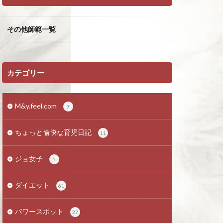
その他師範一覧
カテゴリー
M&y.feel.com
7
ちょっと愉快な育児日記
11
ジョ女子
5
ダイエット
61
パワースポット
27