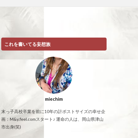
これを書いてる妄想族
miechim
末っ子高校卒業を前に10年の計ポストサイズの幸せ企
画：M&y.feel.comスタート♪ 運命の人は、岡山県津山
市出身(笑)