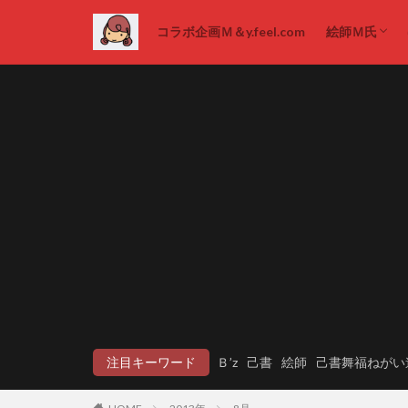
コラボ企画Ｍ＆y.feel.com
絵師Ｍ氏
絵画販売
注目キーワード
Ｂ’z
己書
絵師
己書舞福ねがい