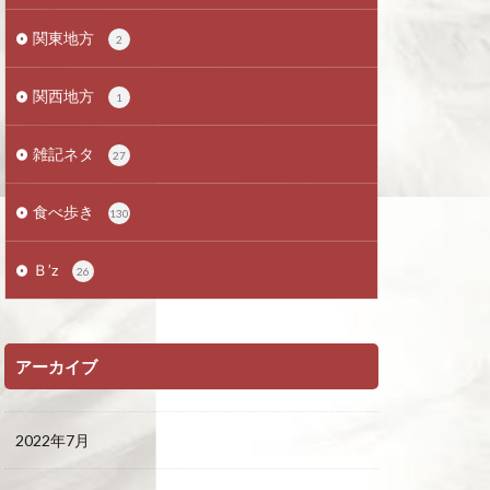
関東地方
2
関西地方
1
雑記ネタ
27
食べ歩き
130
Ｂ’z
26
アーカイブ
2022年7月