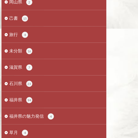
岡山県
2
己書
15
旅行
4
未分類
16
滋賀県
7
石川県
23
福井県
94
福井県の魅力発信
4
草月
4