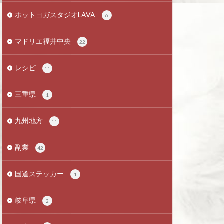
ホットヨガスタジオLAVA
6
マドリエ福井中央
22
レシピ
11
三重県
1
九州地方
11
副業
42
国道ステッカー
1
岐阜県
2