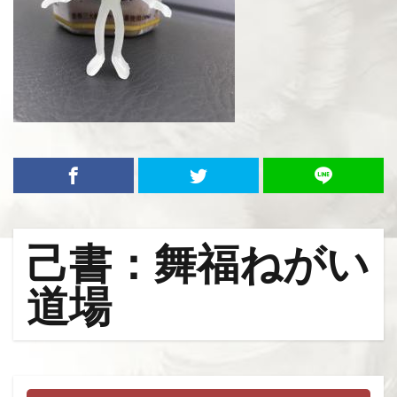
己書：舞福ねがい
道場