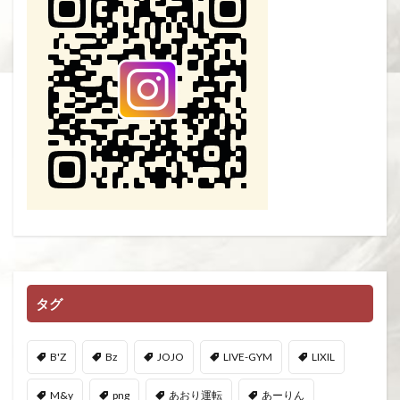
タグ
B'Z
Bz
JOJO
LIVE-GYM
LIXIL
M&y
png
あおり運転
あーりん