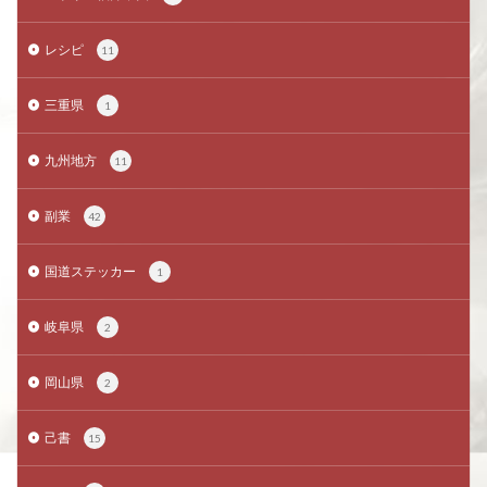
レシピ
11
三重県
1
九州地方
11
副業
42
国道ステッカー
1
岐阜県
2
岡山県
2
己書
15