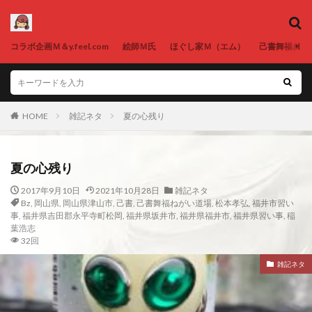
コラボ企画Ｍ＆y.feel.com
絵師Ｍ氏
ほぐし家Ｍ（エム）
己書舞福ねが
HOME
雑記ネタ
夏の心残り
夏の心残り
2017年9月10日
2021年10月28日
雑記ネタ
Bz
,
岡山県
,
岡山県津山市
,
己書
,
己書舞福ねがい道場
,
松本孝弘
,
福井市習い
事
,
福井県吉田郡永平寺町松岡
,
福井県坂井市
,
福井県福井市
,
福井県習い事
,
稲
葉浩志
32回
雑記ネタ