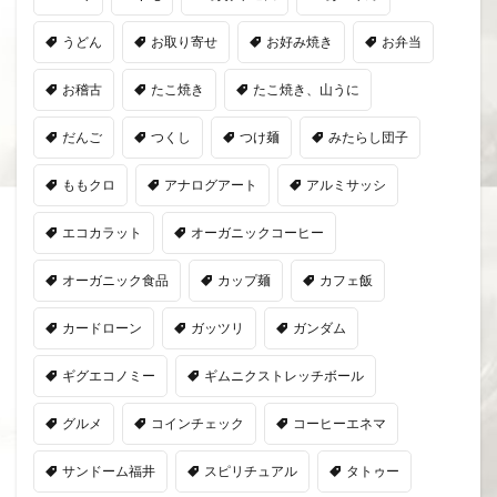
うどん
お取り寄せ
お好み焼き
お弁当
お稽古
たこ焼き
たこ焼き、山うに
だんご
つくし
つけ麺
みたらし団子
ももクロ
アナログアート
アルミサッシ
エコカラット
オーガニックコーヒー
オーガニック食品
カップ麺
カフェ飯
カードローン
ガッツリ
ガンダム
ギグエコノミー
ギムニクストレッチボール
グルメ
コインチェック
コーヒーエネマ
サンドーム福井
スピリチュアル
タトゥー