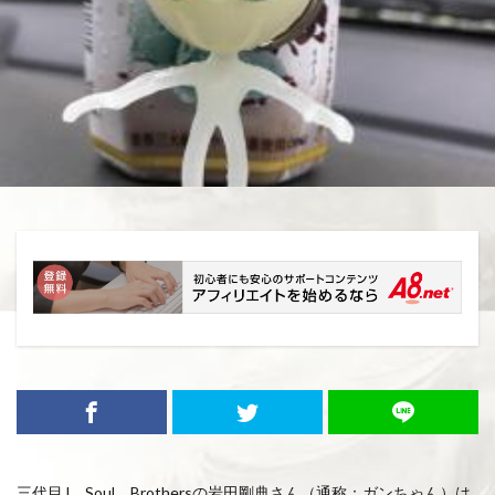
三代目J Soul Brothersの岩田剛典さん（通称：ガンちゃん）は