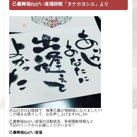
己書舞福ねがい道場師範「タナカヨシエ」より
沢山の方のお陰様で、無事己書27期師範になりました!!!
この場をお借りして、お礼申し上げますm(__)m
己書舞福ねがい道場の活動状況、幸座開催情報など
下記のリンクからお越しくださいませ♡
己書舞福ねがい道場