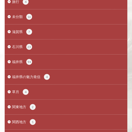
旅行
4
未分類
16
滋賀県
7
石川県
23
福井県
94
福井県の魅力発信
4
草月
4
関東地方
2
関西地方
1