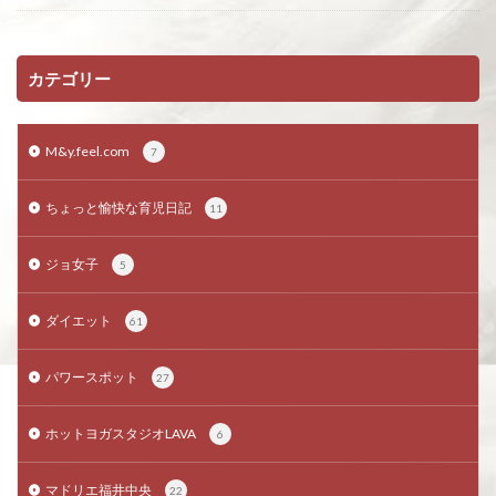
カテゴリー
M&y.feel.com
7
ちょっと愉快な育児日記
11
ジョ女子
5
ダイエット
61
パワースポット
27
ホットヨガスタジオLAVA
6
マドリエ福井中央
22