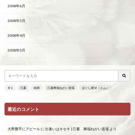
2008年6月
2008年5月
2008年4月
2008年3月
Ｂ’z
己書
絵師
己書舞福ねがい道場
ほぐし家Ｍ（エム）
最近のコメント
大野勝手にアピール
に
出逢いはキセキ | 己書 舞福ねがい道場
より