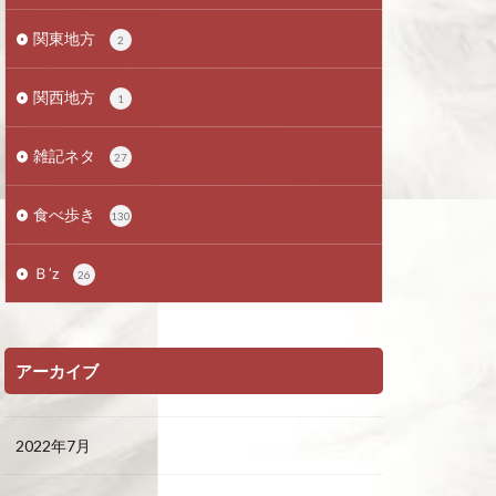
関東地方
2
関西地方
1
雑記ネタ
27
食べ歩き
130
Ｂ’z
26
アーカイブ
2022年7月