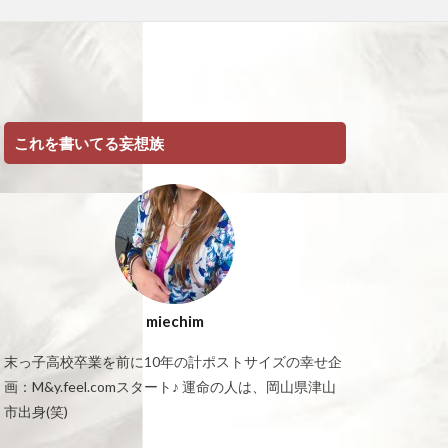
これを書いてる妄想族
miechim
末っ子高校卒業を前に10年の計ポストサイズの幸せ企
画：M&y.feel.comスタート♪ 運命の人は、岡山県津山
市出身(笑)