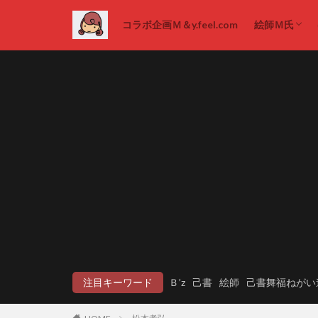
コラボ企画Ｍ＆y.feel.com
絵師Ｍ氏
絵画販売
注目キーワード
Ｂ’z
己書
絵師
己書舞福ねがい