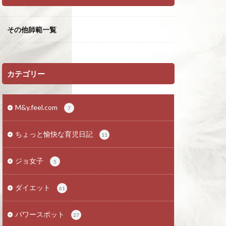
その他師範一覧
カテゴリー
M&y.feel.com
7
ちょっと愉快な育児日記
11
ジョ女子
5
ダイエット
61
パワースポット
27