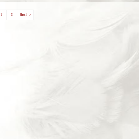
2
3
Next