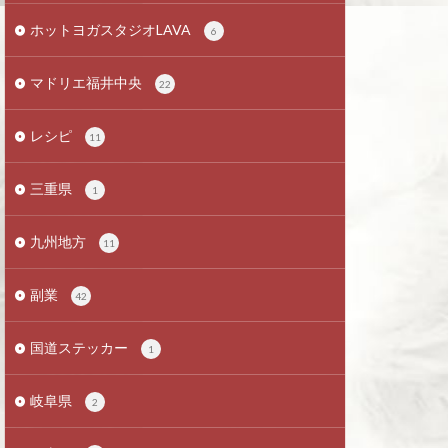
ホットヨガスタジオLAVA
6
マドリエ福井中央
22
レシピ
11
三重県
1
九州地方
11
副業
42
国道ステッカー
1
岐阜県
2