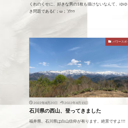
くれのくせに、好きな男の1枚も描けないなんて、ゆゆ
き問題である(´；ω；`)ｳｩｩ
パワースポ
2022年4月20日
2022年4月15日
石川県の西山、登ってきました
福井県、石川県は白山信仰が有ります。絶景ですよ!!!