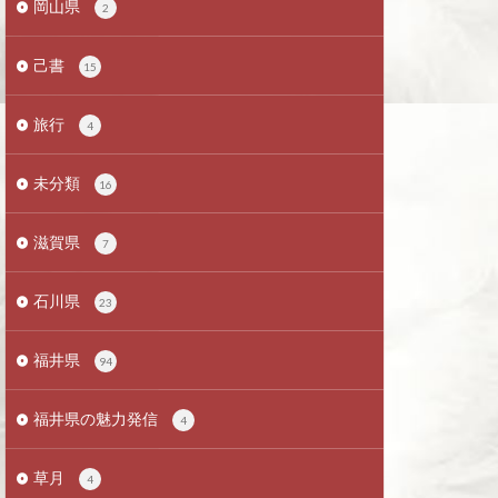
岡山県
2
己書
15
旅行
4
未分類
16
滋賀県
7
石川県
23
福井県
94
福井県の魅力発信
4
草月
4