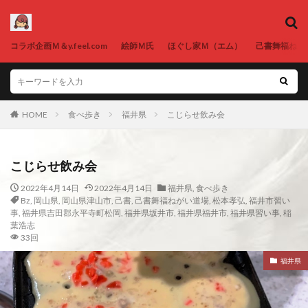
コラボ企画Ｍ＆y.feel.com
絵師Ｍ氏
ほぐし家Ｍ（エム）
己書舞福ねが
HOME
食べ歩き
福井県
こじらせ飲み会
こじらせ飲み会
2022年4月14日
2022年4月14日
福井県
,
食べ歩き
Bz
,
岡山県
,
岡山県津山市
,
己書
,
己書舞福ねがい道場
,
松本孝弘
,
福井市習い
事
,
福井県吉田郡永平寺町松岡
,
福井県坂井市
,
福井県福井市
,
福井県習い事
,
稲
葉浩志
33回
福井県