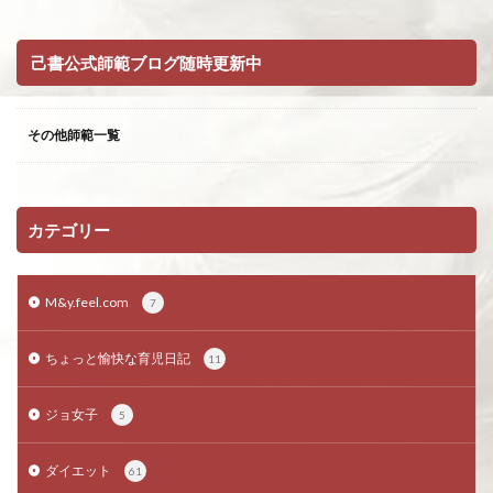
己書公式師範ブログ随時更新中
その他師範一覧
カテゴリー
M&y.feel.com
7
ちょっと愉快な育児日記
11
ジョ女子
5
ダイエット
61