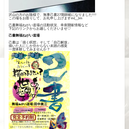
沢山の方のお陰様で、無事己書27期師範になりました!!!
この場をお借りして、お礼申し上げますm(__)m
己書舞福ねがい道場の活動状況、幸座開催情報など
下記のリンクからお越しくださいませ♡
己書舞福ねがい道場
己書は「描く瞑想」そして「自己解放」
描いた人にしか分からない未踏の感覚
一度体験してみませんか？