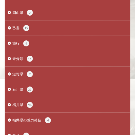
岡山県
2
己書
15
旅行
4
未分類
16
滋賀県
7
石川県
23
福井県
94
福井県の魅力発信
4