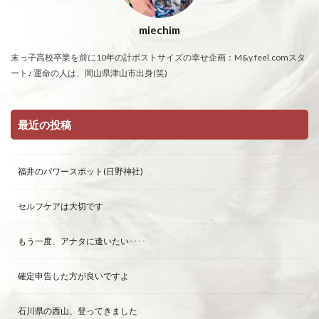
miechim
末っ子高校卒業を前に10年の計ポストサイズの幸せ企画：M&y.feel.comスタ
ート♪ 運命の人は、岡山県津山市出身(笑)
最近の投稿
福井のパワースポット(日野神社)
セルフケアは大切です
もう一度、アナタに逢いたい････
確定申告した方が良いですよ
石川県の西山、登ってきました