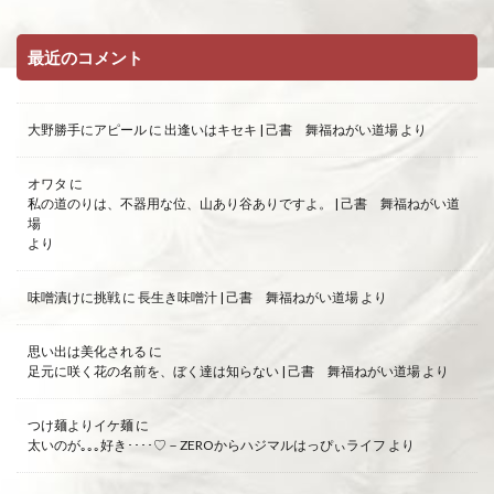
最近のコメント
大野勝手にアピール
に
出逢いはキセキ | 己書 舞福ねがい道場
より
オワタ
に
私の道のりは、不器用な位、山あり谷ありですよ。 | 己書 舞福ねがい道
場
より
味噌漬けに挑戦
に
長生き味噌汁 | 己書 舞福ねがい道場
より
思い出は美化される
に
足元に咲く花の名前を、ぼく達は知らない | 己書 舞福ねがい道場
より
つけ麺よりイケ麺
に
太いのが｡｡｡好き････♡－ZEROからハジマルはっぴぃライフ
より