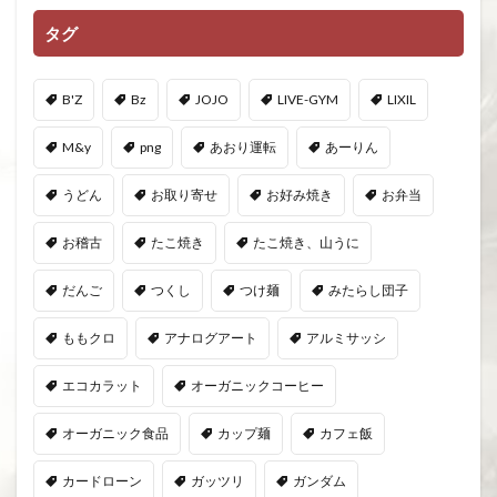
タグ
B'Z
Bz
JOJO
LIVE-GYM
LIXIL
M&y
png
あおり運転
あーりん
うどん
お取り寄せ
お好み焼き
お弁当
お稽古
たこ焼き
たこ焼き、山うに
だんご
つくし
つけ麺
みたらし団子
ももクロ
アナログアート
アルミサッシ
エコカラット
オーガニックコーヒー
オーガニック食品
カップ麺
カフェ飯
カードローン
ガッツリ
ガンダム