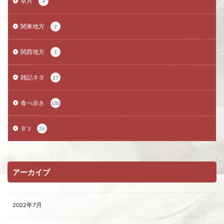
草月
4
関東地方
2
関西地方
1
雑記ネタ
27
食べ歩き
130
Ｂ’z
26
アーカイブ
2022年7月