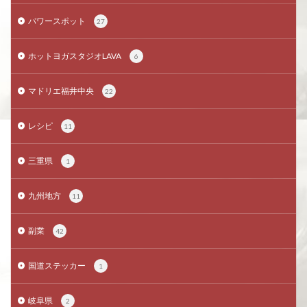
パワースポット
27
ホットヨガスタジオLAVA
6
マドリエ福井中央
22
レシピ
11
三重県
1
九州地方
11
副業
42
国道ステッカー
1
岐阜県
2