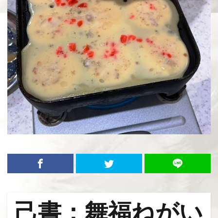
己書：舞福ねがい