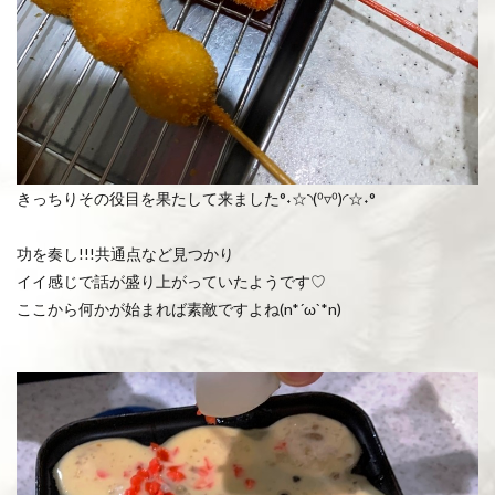
きっちりその役目を果たして来ました°˖☆◝(⁰▿⁰)◜☆˖°
功を奏し!!!共通点など見つかり
イイ感じで話が盛り上がっていたようです♡
ここから何かが始まれば素敵ですよね(n*´ω`*n)