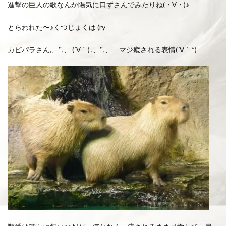
進撃の巨人の歌なんか陽気に口ずさんでみたりね(・∀・)♪
とらわれた〜♪くつじょくは (ry
カピパラさん,、’`,、 (´∀｀) ,、’`,、 マジ癒される表情(´∀｀*)