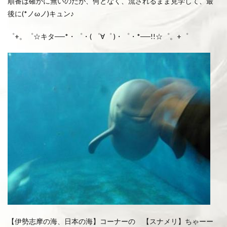
順番は確かに無いのだが、何となく、流されるまま見学して、最
後に(*ノωノ)キュン♪
゜+。゜☆キタ──*・゜・( ゜∀゜ )・゜・*──!!☆゜。+゜
【伊勢志摩の海、日本の海】コーナーの 【スナメリ】ちゃーー