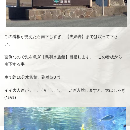
この看板が見えたら南下しすぎ。【夫婦岩】までは戻って下さ
い。
面倒なので先を急ぎ【鳥羽水族館】目指します。 この看板から
南下する事
車で約10分水族館、到着(b’3`*)
イイ大人達が,、’`,、 (´∀｀) ,、’`,、 いざ入館しますと、大はしゃぎ
(*≧∀≦)