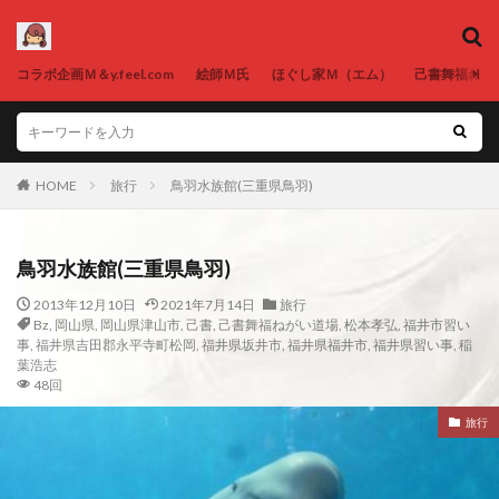
コラボ企画Ｍ＆y.feel.com
絵師Ｍ氏
ほぐし家Ｍ（エム）
己書舞福ねが
HOME
旅行
鳥羽水族館(三重県鳥羽)
鳥羽水族館(三重県鳥羽)
2013年12月10日
2021年7月14日
旅行
Bz
,
岡山県
,
岡山県津山市
,
己書
,
己書舞福ねがい道場
,
松本孝弘
,
福井市習い
事
,
福井県吉田郡永平寺町松岡
,
福井県坂井市
,
福井県福井市
,
福井県習い事
,
稲
葉浩志
48回
旅行