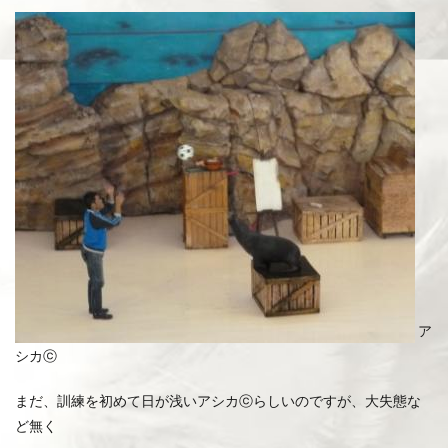
ア
シカⓒ
まだ、訓練を初めて日が浅いアシカⓒらしいのですが、大失態な
ど無く