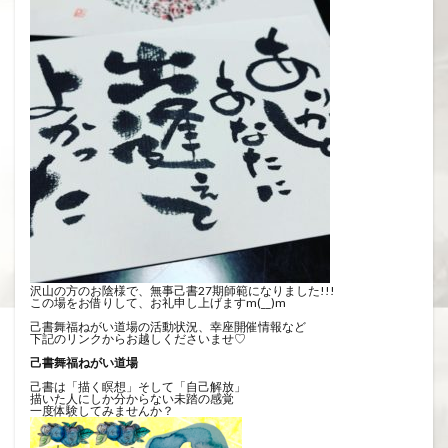
沢山の方のお陰様で、無事己書27期師範になりました!!!
この場をお借りして、お礼申し上げますm(__)m
己書舞福ねがい道場の活動状況、幸座開催情報など
下記のリンクからお越しくださいませ♡
己書舞福ねがい道場
己書は「描く瞑想」そして「自己解放」
描いた人にしか分からない未踏の感覚
一度体験してみませんか？