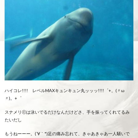
ハイコレ!!!! レベルMAXキュンキュン丸ッッッ!!!!゜+。(〃ω
〃)。+゜
スナメリⓒは泳いでるだけなんだけどさ、手を振ってくれてるみ
たいだし
もうねーーー。(´∀｀*)足の痛み忘れて、きゃあきゃあ一人騒いで