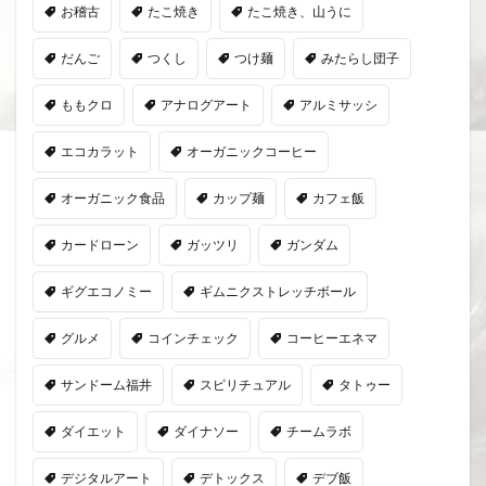
お稽古
たこ焼き
たこ焼き、山うに
だんご
つくし
つけ麺
みたらし団子
ももクロ
アナログアート
アルミサッシ
エコカラット
オーガニックコーヒー
オーガニック食品
カップ麺
カフェ飯
カードローン
ガッツリ
ガンダム
ギグエコノミー
ギムニクストレッチボール
グルメ
コインチェック
コーヒーエネマ
サンドーム福井
スピリチュアル
タトゥー
ダイエット
ダイナソー
チームラボ
デジタルアート
デトックス
デブ飯