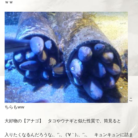
ｗｗ
こ
ちらもww
大好物の【アナゴ】 タコやウナギと似た性質で、筒見ると
入りたくなるんだろうな,、’`,、 (´∀｀) ,、’`,、 キュンキュンに詰ま