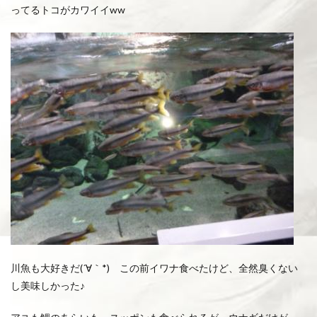
ってるトコがカワイイww
川魚も大好きだ(´∀｀*) この前イワナ食べたけど、全然臭くない
し美味しかった♪