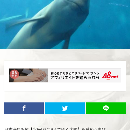
日本海住み故【水平線に消えてゆく太陽】を眺めた事は