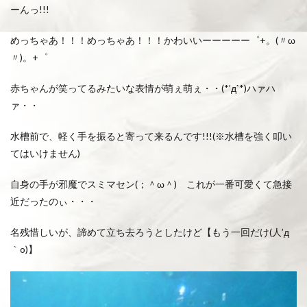
ーんっ!!!
めっちゃあ！！！めっちゃあ！！！かわいいーーーーー゜+。(〃ω
〃)。+゜
赤ちゃんが笑ってるみたいな表情が萌ぇ萌ぇ・・(*’д`*)ハァハ
ァ・・
水槽前で、軽く手を振ると寄って来るんです!!!(※水槽を強く叩い
てはいけません)
自身の手が邪魔でスミマセン(；＾ω＾) これが一番可愛くて急接
近だったのぃ・・・
名残惜しいが、諦めて立ち去ろうとしたけど【もう一回だけ(人’д
｀o)】