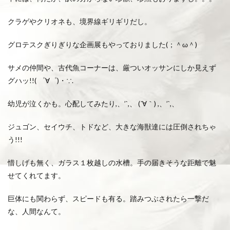
クラゲやクリオネも、境界線ギリギリだし。
グロテスクぎりぎりな企画展もやっておりました(；＾ω＾)
サメの仲間や、古代魚コーナーは、厳ついオッサンにしか見えず
グハッ!!( ゜∀゜)・∵.
幼児が泣くかも。心配してみたり,、’`,、 (´∀｀) ,、’`,、
ジュゴン、セイウチ、トドなど、大きな海獣達には圧倒されちゃ
う!!!
惜しげも無く、ガラス１枚越しの水槽。手の届きそうな距離で魅
せてくれてます。
巨体にも関わらず、スピードも有る。踏みつぶされたら一撃だ
な、人間なんて。