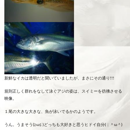
新鮮なイカは透明だと聞いていましたが、まさにその通り!!!
規則正しく群れをなして泳ぐアジの姿は、スイミーを彷彿させる
映像。
１尾の大きな大きな、魚が泳いでるかのようです。
うん。うまそう(≧ω≦ )どっちも大好きと思うヒドイ自分(；＾ω＾)