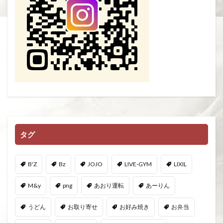
タグ
B'Z
Bz
JOJO
LIVE-GYM
LIXIL
M&y
png
あおり運転
あーりん
うどん
お取り寄せ
お好み焼き
お弁当