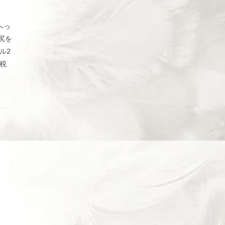
へっ
尻を
ル2
(税