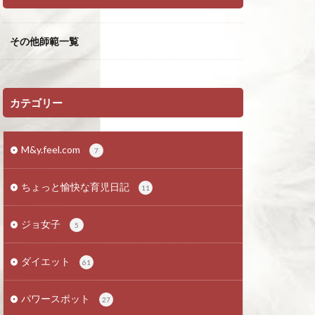
その他師範一覧
カテゴリー
M&y.feel.com
7
ちょっと愉快な育児日記
11
ジョ女子
5
ダイエット
61
パワースポット
27