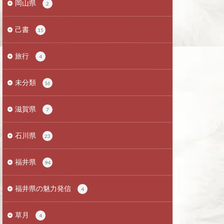
岡山県
2
己書
15
旅行
4
未分類
16
滋賀県
7
石川県
23
福井県
94
福井県の魅力発信
4
草月
4