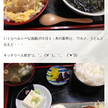
いくらヘルシーな油揚げ(※注１：木の葉丼)と、ワカメ、うどんと
云えど・・・
キッチリ一人前ずつ,、’`,、 (´∀｀) ,、’`,、 (‾▼‾||)