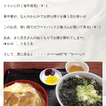
トイレに行く途中発見(・∀・)
食中毒や、なんやかんやでお持ち帰りを嫌う店が多いが
このお店、使い捨てのフードパックと輪ゴムが置いて有る(・∀・)
ああ、また店主さんのぬくもりでお腹が膨れてしま〜。゜
(●’ω’o)゜。うるうる
そして、席に戻ると・・・・ド━━m9(*´∀｀*)━━ン!!