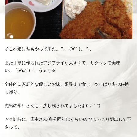
そこへ追討ちもやって来た,、’`,、 (´∀｀) ,、’`,、
また丁寧に作られたアジフライが大きくて、サクサクで美味
い。゜(●’ω’o)゜。うるうる
全体的に家庭的な優しいお味。限界まで食し、やっぱり多少お持
ち帰り。
先出の学生さんも、少し残されてましたよ(´▽｀*)
お会計時に、店主さん(多分同年代くらい)がひょっこり顔出して下
さって、