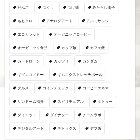
だんご
つくし
つけ麺
みたらし団子
ももクロ
アナログアート
アルミサッシ
エコカラット
オーガニックコーヒー
オーガニック食品
カップ麺
カフェ飯
カードローン
ガッツリ
ガンダム
ギグエコノミー
ギムニクストレッチボール
グルメ
コインチェック
コーヒーエネマ
サンドーム福井
スピリチュアル
タトゥー
ダイエット
ダイナソー
チームラボ
デジタルアート
デトックス
デブ飯