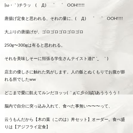
|ω・｀)チラッ ( Д ) ゜ ゜ OOH!!!!!
唐揚げ定食と思われる、それの量に、( Д ) ゜ ゜ OOH!!!!
大ぶりの唐揚げが、ゴロゴロゴロゴロゴロ
250g〜300gは有ると思われる。
それを美味しそーに頬張る学生さんテイスト達(* ´_ゝ｀)
店主の優しさに触れた気がします。人の飯とぬくもりでお腹が膨
れる所でしたww
どこまで愛に飢えてルンだヨッッ( ｀д´⊂彡☆))Д´)あうううう！
脳内で自分に突っ込み入れて、食べた事無い〜〜〜って、
云うもんだから【木の葉（このは）丼セット】オーダー。食べ盛
りは【アジフライ定食】