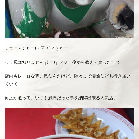
ミラーマンだー(〃▽〃)＜きゃー
って私は知りません┐(´ー)┌ フッ 後から教えて貰った^_^;
店内もレトロな雰囲気なんだけど、隅々まで掃除なども行き届い
ていて
何度か通って、いつも満席だった事を納得出来る人気店。