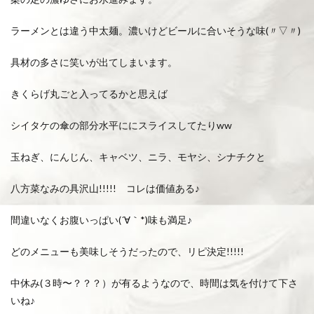
ラーメンとは違う中太麺。濃いけどビールに合いそうな味(〃▽〃)
具材の多さに笑いが出てしまいます。
きくらげ丸ごと入ってるかと思えば
シイタケの傘の部分水平ににスライスしてたりww
玉ねぎ、にんじん、キャベツ、ニラ、モヤシ、シナチクと
八方菜なみの具沢山!!!!! コレは価値ある♪
間違いなくお腹いっぱい(´∀｀*)味も満足♪
どのメニューも美味しそうだったので、リピ決定!!!!!
中休み(３時〜？？？）が有るようなので、時間は気を付けて下さ
いね♪