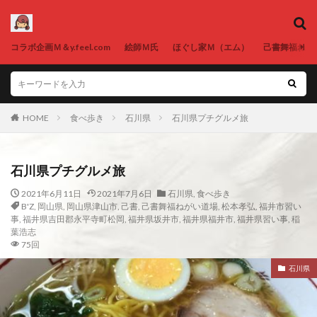
コラボ企画Ｍ＆y.feel.com
絵師Ｍ氏
ほぐし家Ｍ（エム）
己書舞福ねが
HOME
食べ歩き
石川県
石川県プチグルメ旅
石川県プチグルメ旅
2021年6月11日
2021年7月6日
石川県
,
食べ歩き
B'Z
,
岡山県
,
岡山県津山市
,
己書
,
己書舞福ねがい道場
,
松本孝弘
,
福井市習い
事
,
福井県吉田郡永平寺町松岡
,
福井県坂井市
,
福井県福井市
,
福井県習い事
,
稲
葉浩志
75回
石川県