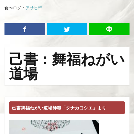
食べログ：
アサヒ軒
己書：舞福ねがい
道場
己書舞福ねがい道場師範「タナカヨシエ」より