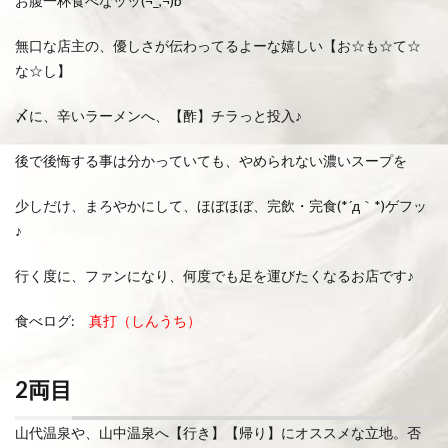
お腹一杯食べなッッ(¬_,¬)b
無口な店主の、優しさが伝わってるよーな嬉しい【お☆も☆て☆
な☆し】
〆に、辛いラーメンへ、【酢】チラっと投入♪
後で後悔する事は分かっていても、やめられない濃いスープを
少しだけ、まろやかにして、ほぼほぼ、完飲・完食(*´д｀*)ゲフッ
♪
行く度に、ファンになり、何度でも足を運びたくなるお店です♪
食べログ:
真打（しんうち）
2両目
山代温泉や、山中温泉へ【行き】【帰り】にオススメな立地。否