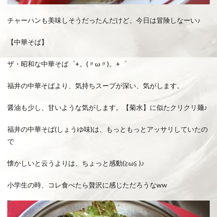
チャーハンも美味しそうだったんだけど、今日は冒険しなーい♪
【中華そば】
ザ・昭和な中華そば゜+。(〃ω〃)。+゜
福井の中華そばより、気持ちスープが深い、気がします。
醤油も少し、甘いような気がします。【菊水】に似たクリクリ麺♪
福井の中華そば(しょうゆ味)は、もっともっとアッサリしていたの
で
懐かしいと云うよりは、ちょっと感動(≧ω≦ )♪
小学生の時、コレ食べたら贅沢に感じただろうなww