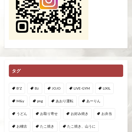
タグ
B'Z
Bz
JOJO
LIVE-GYM
LIXIL
M&y
png
あおり運転
あーりん
うどん
お取り寄せ
お好み焼き
お弁当
お稽古
たこ焼き
たこ焼き、山うに