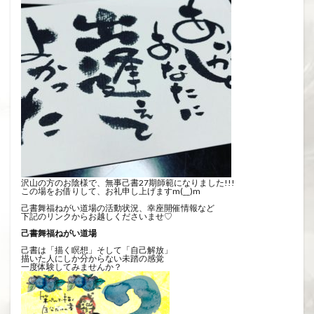
沢山の方のお陰様で、無事己書27期師範になりました!!!
この場をお借りして、お礼申し上げますm(__)m
己書舞福ねがい道場の活動状況、幸座開催情報など
下記のリンクからお越しくださいませ♡
己書舞福ねがい道場
己書は「描く瞑想」そして「自己解放」
描いた人にしか分からない未踏の感覚
一度体験してみませんか？