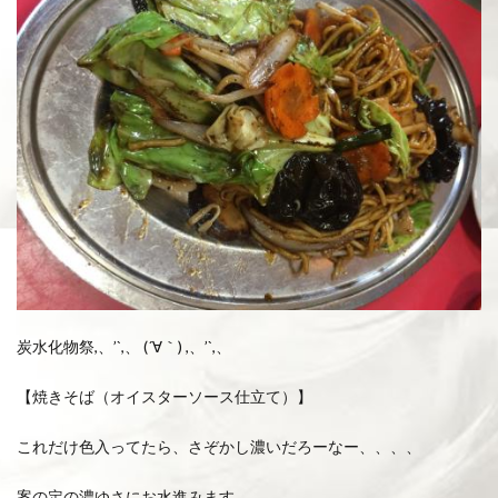
炭水化物祭,、’`,、 (´∀｀) ,、’`,、
【焼きそば（オイスターソース仕立て）】
これだけ色入ってたら、さぞかし濃いだろーなー、、、、
案の定の濃ゆさにお水進みます。