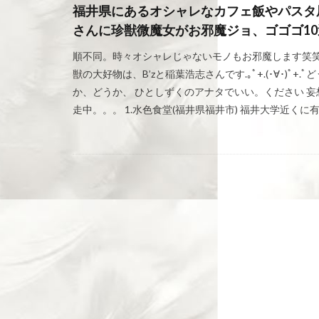
福井県にあるオシャレなカフェ飯やパスタ
さんに珍獣微魔女がお邪魔ジョ、ゴゴゴ10
順不同。時々オシャレじゃないモノもお邪魔します笑笑
獣の大好物は、B’zと稲葉浩志さんです.｡ﾟ+.(･∀･)ﾟ+.ﾟど
か、どうか、 ひとしずくのアナタでいい。ください 妄
走中。。。 1.水色食堂(福井県福井市) 福井大学近くに有 [