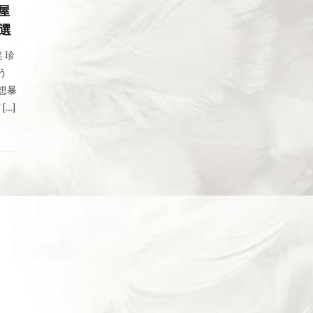
屋
選
 珍
う
想暴
…]