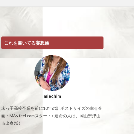
これを書いてる妄想族
miechim
末っ子高校卒業を前に10年の計ポストサイズの幸せ企
画：M&y.feel.comスタート♪ 運命の人は、岡山県津山
市出身(笑)