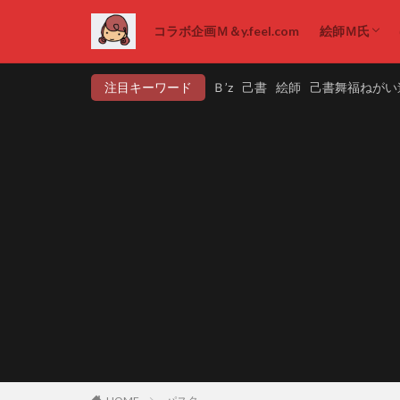
コラボ企画Ｍ＆y.feel.com
絵師Ｍ氏
絵画販売
注目キーワード
Ｂ’z
己書
絵師
己書舞福ねがい