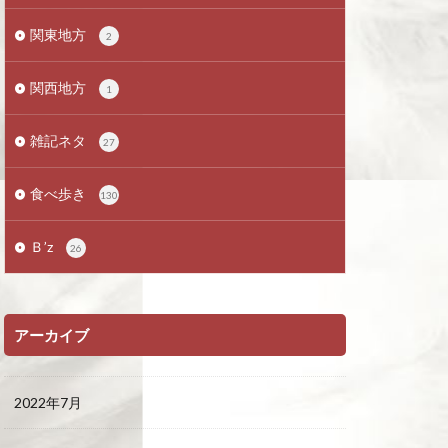
関東地方
2
関西地方
1
雑記ネタ
27
食べ歩き
130
Ｂ’z
26
アーカイブ
2022年7月