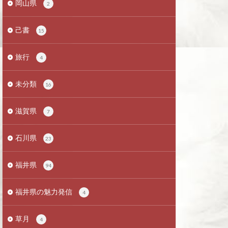
岡山県
2
己書
15
旅行
4
未分類
16
滋賀県
7
石川県
23
福井県
94
福井県の魅力発信
4
草月
4