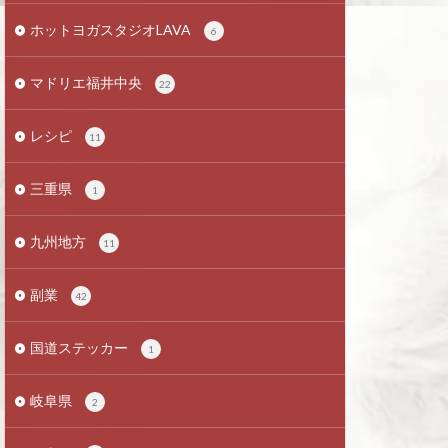
ホットヨガスタジオLAVA
6
マドリエ福井中央
22
レシピ
11
三重県
1
九州地方
11
副業
42
国道ステッカー
1
岐阜県
2