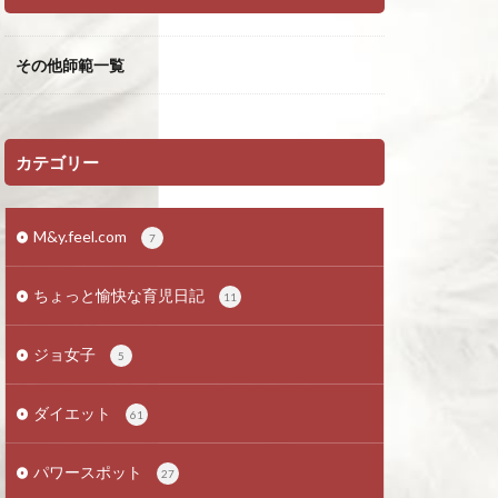
その他師範一覧
カテゴリー
M&y.feel.com
7
ちょっと愉快な育児日記
11
ジョ女子
5
ダイエット
61
パワースポット
27