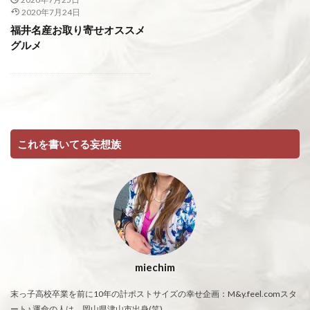
2020年7月24日
福井名産お取り寄せオススメ
グルメ
これを書いてる妄想族
miechim
末っ子高校卒業を前に10年の計ポストサイズの幸せ企画：M&y.feel.comスタ
ート♪ 運命の人は、岡山県津山市出身(笑)