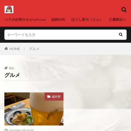
コラボ企画Ｍ＆y.feel.com
絵師Ｍ氏
ほぐし家Ｍ（エム）
己書舞福ねが
HOME
グルメ
TAG
グルメ
福井県
2020年7月25日