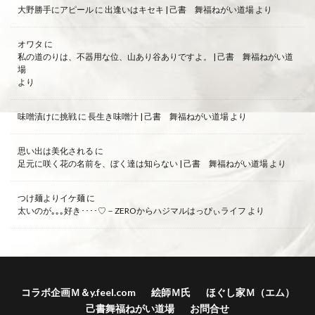
大野勝手にアピール
に
出逢いはキセキ | 己書 舞福ねがい道場
より
オワタ
に
私の道のりは、不器用な位、山あり谷ありですよ。 | 己書 舞福ねがい道
場
より
味噌漬けに挑戦
に
長生き味噌汁 | 己書 舞福ねがい道場
より
思い出は美化される
に
足元に咲く花の名前を、ぼく達は知らない | 己書 舞福ねがい道場
より
つけ麺よりイケ麺
に
太いのが｡｡｡好き････♡－ZEROからハジマルはっぴぃライフ
より
コラボ企画Ｍ＆y.feel.com
絵師Ｍ氏
ほぐし家Ｍ（エム）
己書舞福ねがい道場
お問合せ