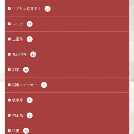
マドリエ福井中央
22
レシピ
11
三重県
1
九州地方
11
副業
42
国道ステッカー
1
岐阜県
2
岡山県
2
己書
15