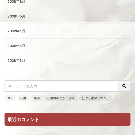
2008年8月
2008年6月
2008年5月
2008年4月
2008年3月
Ｂ’z
己書
絵師
己書舞福ねがい道場
ほぐし家Ｍ（エム）
最近のコメント