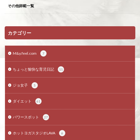
その他師範一覧
カテゴリー
M&y.feel.com
7
ちょっと愉快な育児日記
11
ジョ女子
5
ダイエット
61
パワースポット
27
ホットヨガスタジオLAVA
6