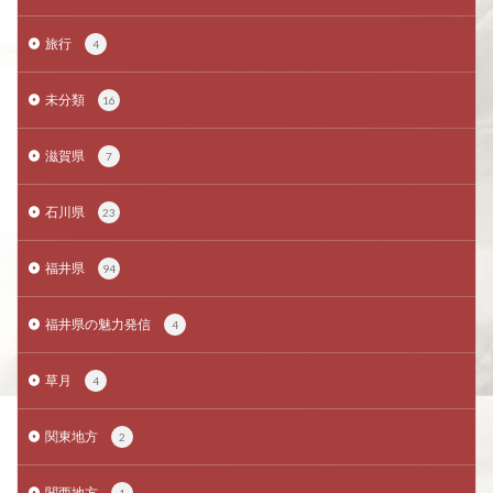
旅行
4
未分類
16
滋賀県
7
石川県
23
福井県
94
福井県の魅力発信
4
草月
4
関東地方
2
関西地方