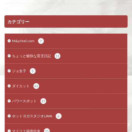
カテゴリー
M&y.feel.com
7
ちょっと愉快な育児日記
11
ジョ女子
5
ダイエット
61
パワースポット
27
ホットヨガスタジオLAVA
6
マドリエ福井中央
22