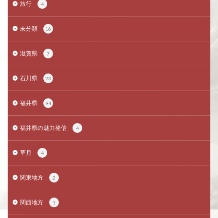
旅行
4
未分類
16
滋賀県
7
石川県
23
福井県
94
福井県の魅力発信
4
草月
4
関東地方
2
関西地方
1