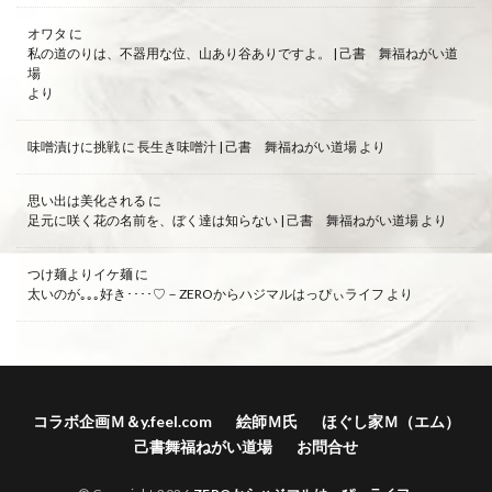
オワタ
に
私の道のりは、不器用な位、山あり谷ありですよ。 | 己書 舞福ねがい道
場
より
味噌漬けに挑戦
に
長生き味噌汁 | 己書 舞福ねがい道場
より
思い出は美化される
に
足元に咲く花の名前を、ぼく達は知らない | 己書 舞福ねがい道場
より
つけ麺よりイケ麺
に
太いのが｡｡｡好き････♡－ZEROからハジマルはっぴぃライフ
より
コラボ企画Ｍ＆y.feel.com
絵師Ｍ氏
ほぐし家Ｍ（エム）
己書舞福ねがい道場
お問合せ