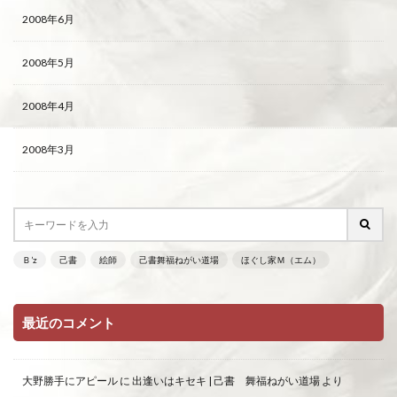
2008年6月
2008年5月
2008年4月
2008年3月
Ｂ’z
己書
絵師
己書舞福ねがい道場
ほぐし家Ｍ（エム）
最近のコメント
大野勝手にアピール
に
出逢いはキセキ | 己書 舞福ねがい道場
より