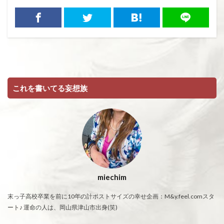
これを書いてる妄想族
miechim
末っ子高校卒業を前に10年の計ポストサイズの幸せ企画：M&y.feel.comスタ
ート♪ 運命の人は、岡山県津山市出身(笑)