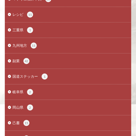
レシピ
11
三重県
1
九州地方
11
副業
42
国道ステッカー
1
岐阜県
2
岡山県
2
己書
15